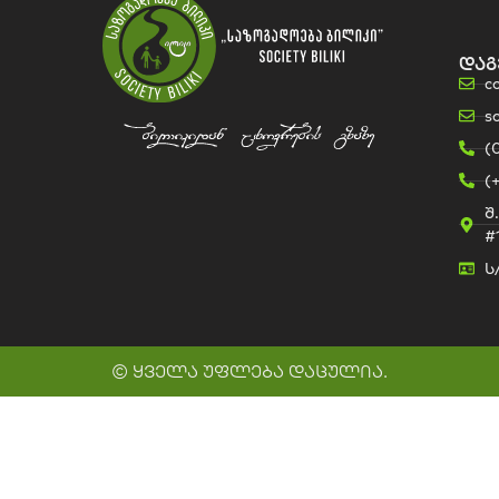
დაგ
c
s
(
(
შ
#
ს
© ყველა უფლება დაცულია.