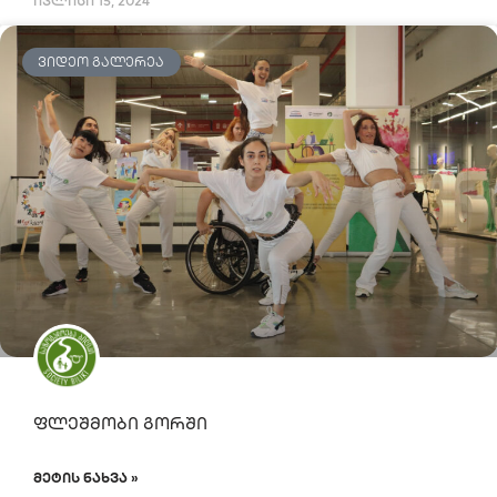
ივლისი 15, 2024
ᲕᲘᲓᲔᲝ ᲒᲐᲚᲔᲠᲔᲐ
ფლეშმობი გორში
ᲛᲔᲢᲘᲡ ᲜᲐᲮᲕᲐ »