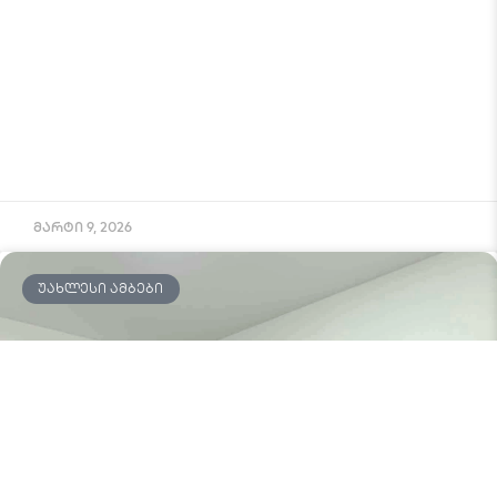
მარტი 9, 2026
ᲣᲐᲮᲚᲔᲡᲘ ᲐᲛᲑᲔᲑᲘ