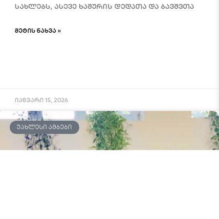
სახლებს, ასევე ხაშურის დედათა და ბავშვთა
ᲛᲔᲢᲘᲡ ᲜᲐᲮᲕᲐ »
იანვარი 15, 2026
ᲣᲐᲮᲚᲔᲡᲘ ᲐᲛᲑᲔᲑᲘ