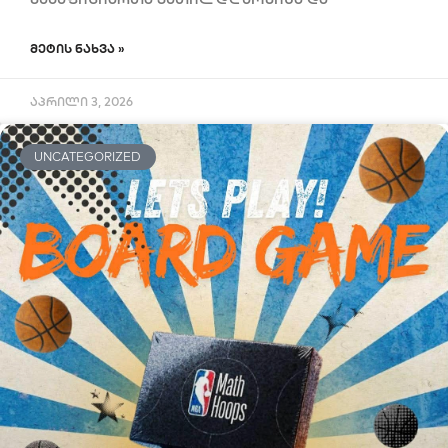
ᲛᲔᲢᲘᲡ ᲜᲐᲮᲕᲐ »
აპრილი 3, 2026
UNCATEGORIZED