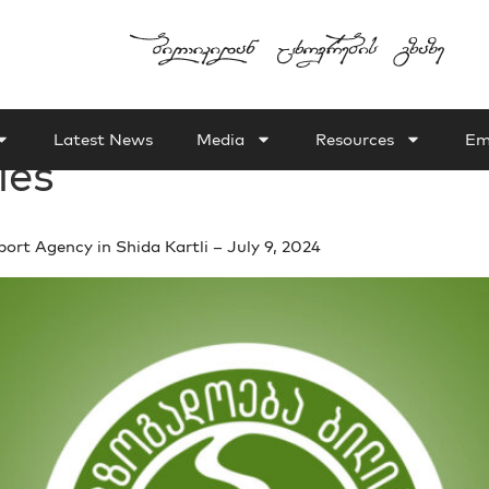
Latest News
Media
Resources
Em
ies
rt Agency in Shida Kartli – July 9, 2024