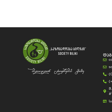
დაგ
c
s
(
(
შ
#
ს