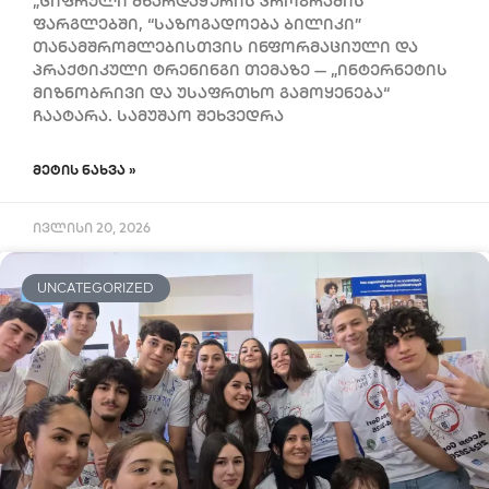
„ციფრული მხარდაჭერის პროგრამის“
ფარგლებში, “საზოგადოება ბილიკი”
თანამშრომლებისთვის ინფორმაციული და
პრაქტიკული ტრენინგი თემაზე — „ინტერნეტის
მიზნობრივი და უსაფრთხო გამოყენება“
ჩაატარა. სამუშაო შეხვედრა
ᲛᲔᲢᲘᲡ ᲜᲐᲮᲕᲐ »
ივლისი 20, 2026
UNCATEGORIZED