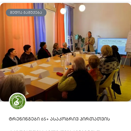
ᲛᲔᲓᲘᲐ ᲒᲐᲨᲣᲥᲔᲑᲐ
ტრენინგები 65+ ასაკობრივ პირთათვის