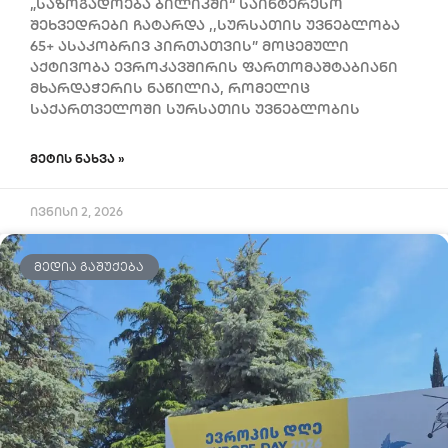
„საზოგადოება ბილიკში“ საინტერესო
შეხვედრები ჩატარდა ,,სურსათის უვნებლობა
65+ ასაკობრივ პირთათვის” მოცემული
აქტივობა ევროკავშირის ფართომაშტაბიანი
მხარდაჭერის ნაწილია, რომელიც
საქართველოში სურსათის უვნებლობის
ᲛᲔᲢᲘᲡ ᲜᲐᲮᲕᲐ »
ივნისი 2, 2026
ᲛᲔᲓᲘᲐ ᲒᲐᲨᲣᲥᲔᲑᲐ