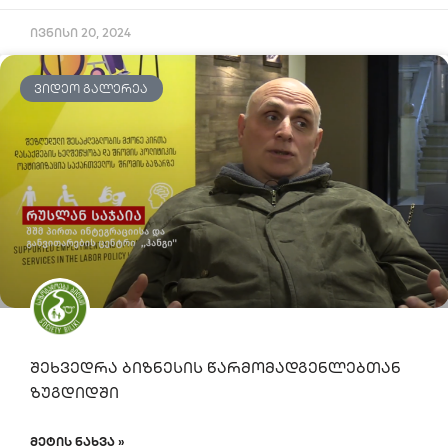
ივნისი 20, 2024
ᲕᲘᲓᲔᲝ ᲒᲐᲚᲔᲠᲔᲐ
შეხვედრა ბიზნესის წარმომადგენლებთან
ზუგდიდში
ᲛᲔᲢᲘᲡ ᲜᲐᲮᲕᲐ »