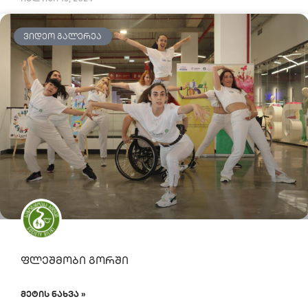
ᲕᲘᲓᲔᲝ ᲒᲐᲚᲔᲠᲔᲐ
ფლეშმობი გორში
ᲛᲔᲢᲘᲡ ᲜᲐᲮᲕᲐ »