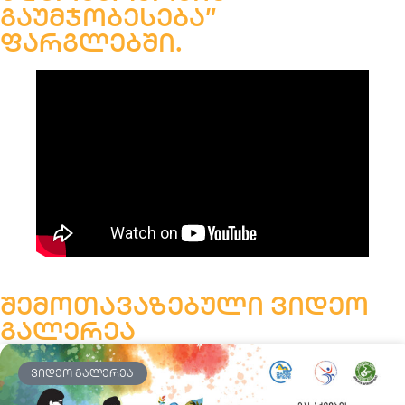
გაუმჯობესება”
ფარგლებში.
შემოთავაზებული ვიდეო
გალერეა
ᲕᲘᲓᲔᲝ ᲒᲐᲚᲔᲠᲔᲐ