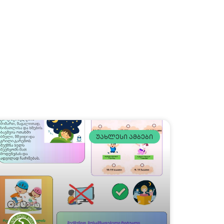
ᲣᲐᲮᲚᲔᲡᲘ ᲐᲛᲑᲔᲑᲘ