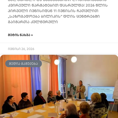
კვირეული წარმატებით დასრულდა! 2026 წლის
პირველი ივნისიდან 11 ივნისის ჩათვლით
„საზოგადოება ბილიკის“ დღის ცენტრებში
გაიმართა კულტურული
ᲛᲔᲢᲘᲡ ᲜᲐᲮᲕᲐ »
ივნისი 26, 2026
ᲛᲔᲓᲘᲐ ᲒᲐᲨᲣᲥᲔᲑᲐ