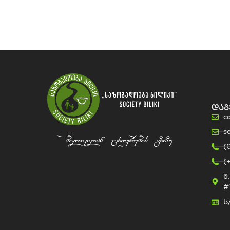
დაგ
c
s
(
(
შ
#
ს