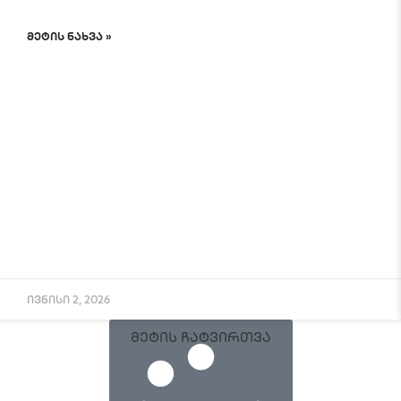
ᲛᲔᲢᲘᲡ ᲜᲐᲮᲕᲐ »
ივნისი 2, 2026
მეტის ჩატვირთვა